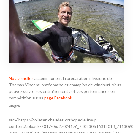
Nos semelles
accompagnent la préparation physique de
Thomas Vincent, ostéopathe et champion de windsurf. Vous
pouvez suivre ses entraînements et ses performances en
compétition sur sa
page Facebook
.
viagra
src=”https://colleter-chaudet-orthopedie.fr/wp-
content/uploads/2017/06/27024176_240830646318013_711309
300×233.jpg” alt=”thomas vincent” width=”300″ height=”233″