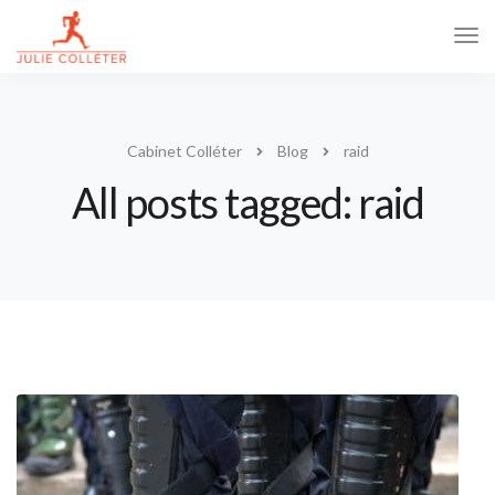
Tog
Navi
Cabinet Colléter
Blog
raid
All posts tagged: raid